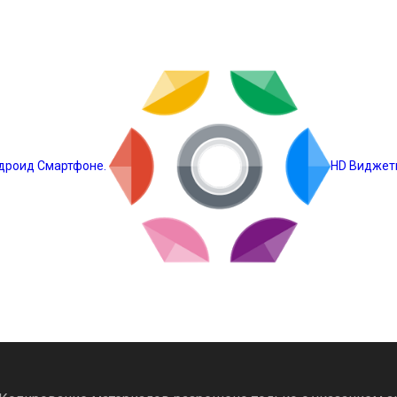
ндроид Смартфоне.
HD Виджет