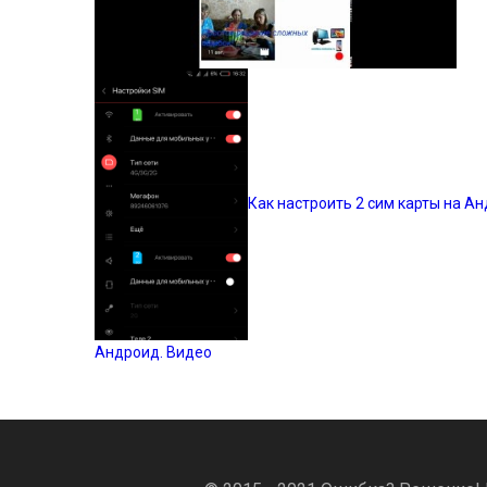
Как настроить 2 сим карты на А
Андроид. Видео