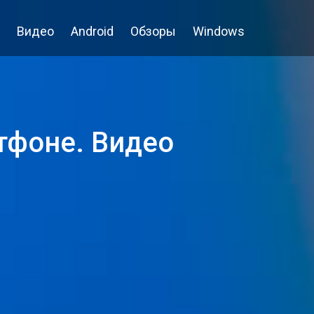
Видео
Android
Обзоры
Windows
тфоне. Видео
О