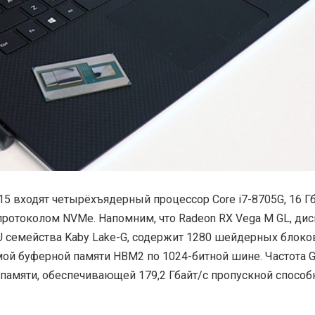
15 входят четырёхъядерный процессор Core i7-8705G, 16 Г
протоколом NVMe. Напомним, что Radeon RX Vega M GL, ди
U семейства Kaby Lake-G, содержит 1280 шейдерных блоко
емой буферной памяти HBM2 по 1024-битной шине. Частота 
 памяти, обеспечивающей 179,2 Гбайт/с пропускной способ