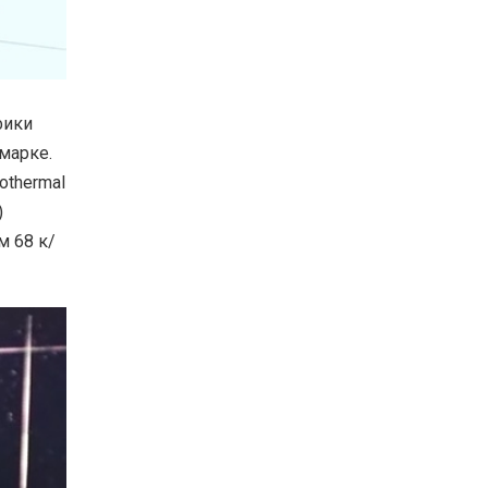
фики
марке.
othermal
)
м 68 к/