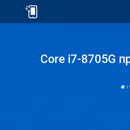
Core i7-8705G п
|