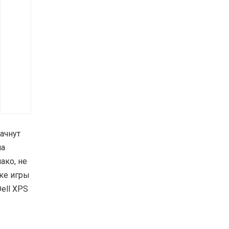
начнут
на
ако, не
ке игры
Dell XPS