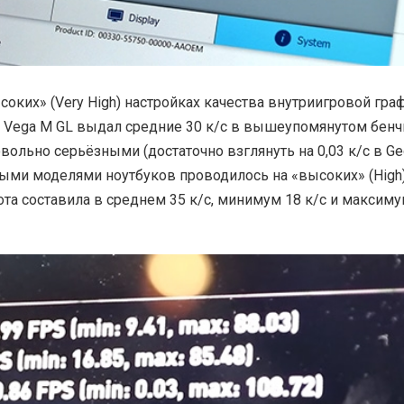
соких» (Very High) настройках качества внутриигровой гра
X Vega M GL выдал средние 30 к/с в вышеупомянутом бенч
вольно серьёзными (достаточно взглянуть на 0,03 к/с в Ge
ийными моделями ноутбуков проводилось на «высоких» (High
ота составила в среднем 35 к/с, минимум 18 к/с и максиму