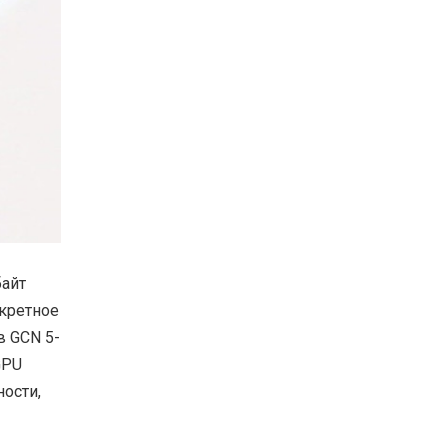
байт
скретное
в GCN 5-
GPU
ности,