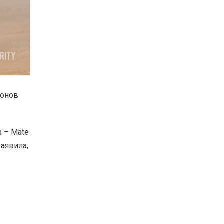
ионов
а – Mate
заявила,
S