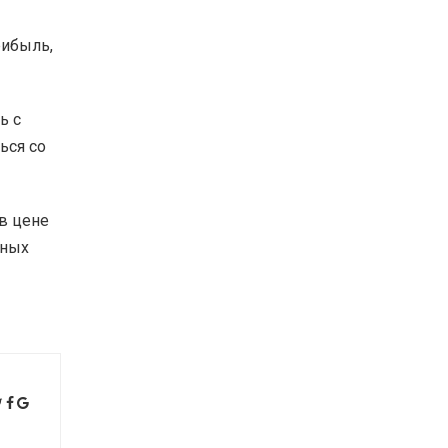
рибыль,
ь с
ься со
 в цене
дных