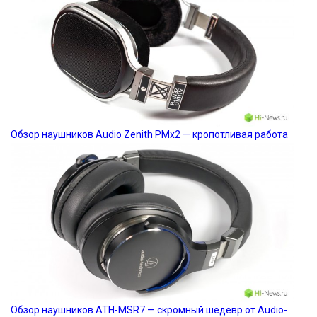
Обзор наушников Audio Zenith PMx2 — кропотливая работа
Обзор наушников ATH-MSR7 — скромный шедевр от Audio-