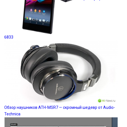
6833
Обзор наушников ATH-MSR7 — скромный шедевр от Audio-
Technica