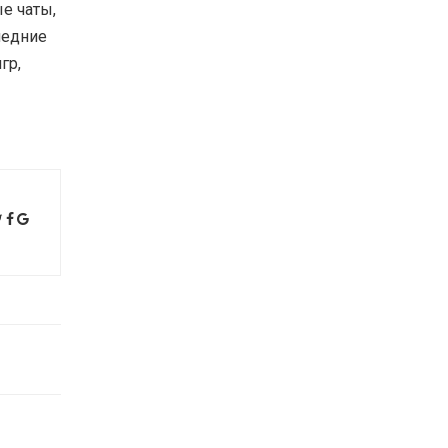
е чаты,
ледние
гр,