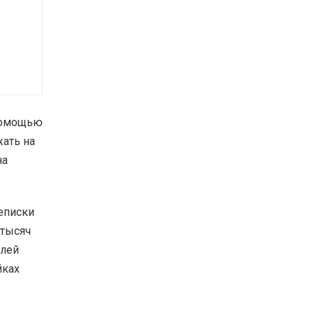
 помощью
жать на
на
еписки
 тысяч
елей
йках