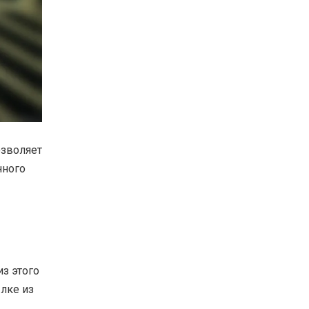
озволяет
нного
из этого
лке из