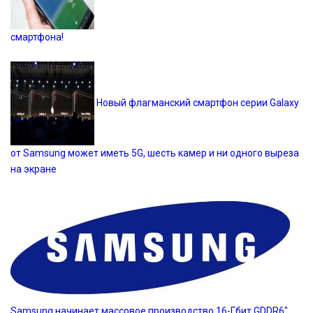
смартфона!
Новый флагманский смартфон серии Galaxy
от Samsung может иметь 5G, шесть камер и ни одного выреза
на экране
Samsung начинает массовое производство 16-Гбит GDDR6″