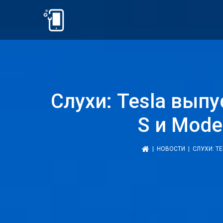
Слухи: Tesla вып
S и Mode
|
НОВОСТИ
| СЛУХИ: T