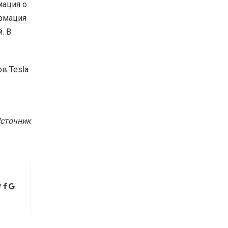
мация о
ормация
. В
ов Tesla
сточник