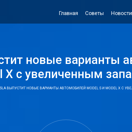
Главная
Советы
Новости
устит новые варианты 
l X с увеличенным зап
ESLA ВЫПУСТИТ НОВЫЕ ВАРИАНТЫ АВТОМОБИЛЕЙ MODEL S И MODEL X С У