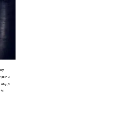
ну
ерсии
 хода
ом