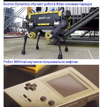
Boston Dynamics обучает робота Atlas основам паркура
Робот ANYmal научился пользоваться лифтом