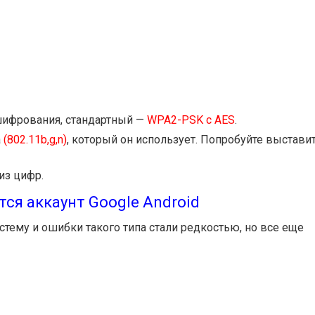
шифрования, стандартный —
WPA2-PSK с AES
.
а
(802.11b,g,n)
, который он использует. Попробуйте выстави
из цифр.
тся аккаунт Google Android
тему и ошибки такого типа стали редкостью, но все еще