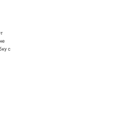
ет
не
бку с