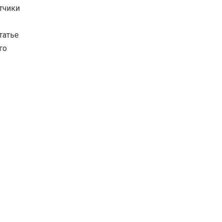
тчики
татье
го