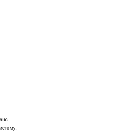
анс
истему,