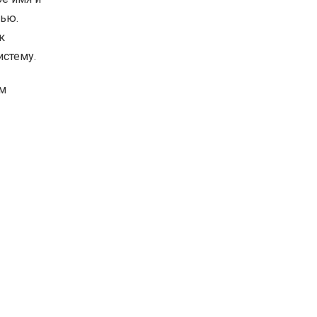
тью.
к
истему.
ям