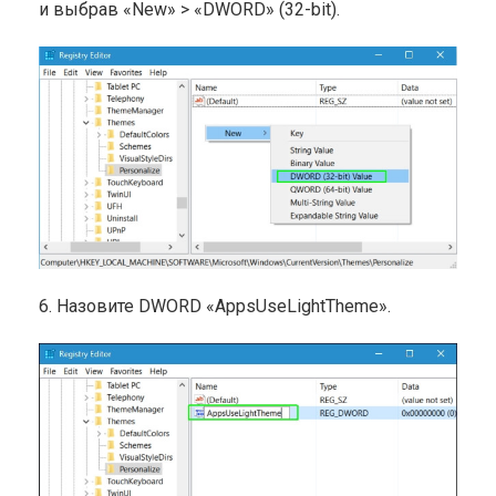
и выбрав «New» > «DWORD» (32-bit).
6. Назовите DWORD «AppsUseLightTheme».