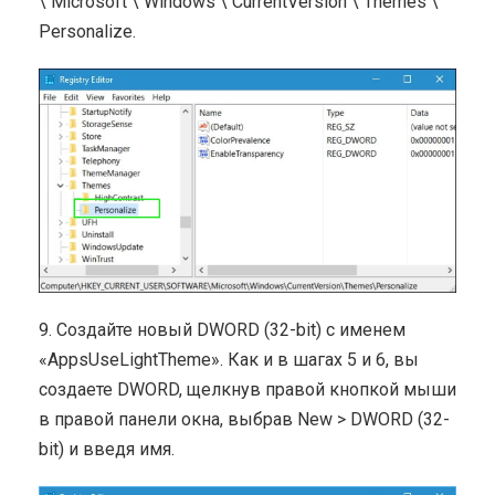
\ Microsoft \ Windows \ CurrentVersion \ Themes \
Personalize.
9. Создайте новый DWORD (32-bit) с именем
«AppsUseLightTheme». Как и в шагах 5 и 6, вы
создаете DWORD, щелкнув правой кнопкой мыши
в правой панели окна, выбрав New > DWORD (32-
bit) и введя имя.