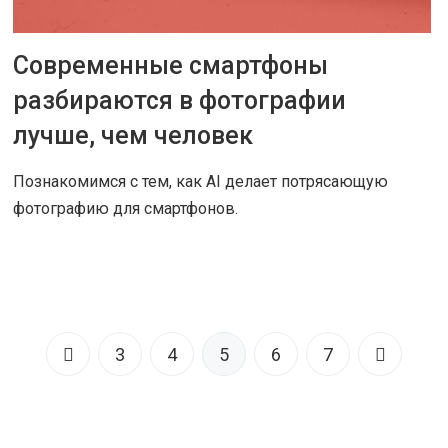
Современные смартфоны
19 НОЯ 2018
|
СОВЕТЫ
разбираются в фотографии
лучше, чем человек
Познакомимся с тем, как AI делает потрясающую
фотографию для смартфонов.
ЧИТАТЬ ДАЛЕЕ
3
4
5
6
7