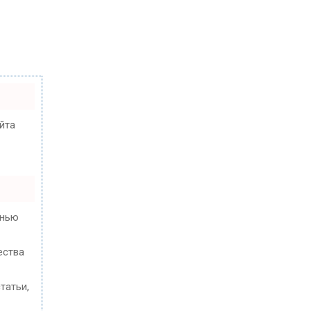
йта
енью
ества
татьи,