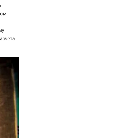
ь
том
му
асчета