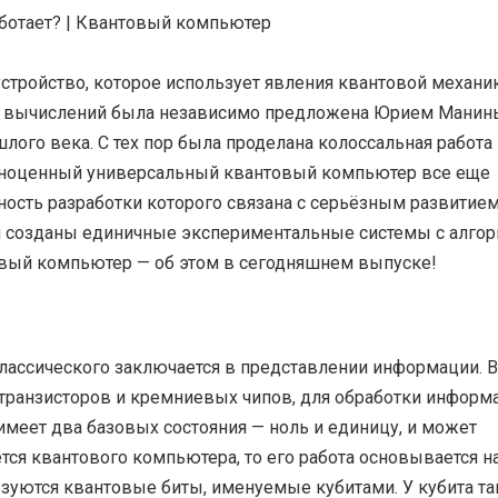
тройство, которое использует явления квантовой механи
ых вычислений была независимо предложена Юрием Манин
лого века. С тех пор была
проделана колоссальная работа
лноценный универсальный квантовый компьютер все еще
ность разработки которого связана с серьёзным развитие
и созданы единичные экспериментальные системы с алго
овый компьютер — об этом в сегодняшнем выпуске!
лассического заключается в представлении информации. В
транзисторов и кремниевых чипов, для обработки информ
 имеет два базовых состояния — ноль и единицу, и может
ется квантового компьютера, то его работа основывается н
ьзуются квантовые биты, именуемые кубитами. У кубита т