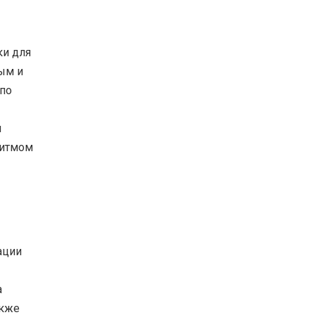
ки для
ым и
 по
м
ритмом
ации
а
акже