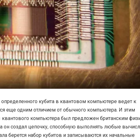
ия определенного кубита в квантовом компьютере ведет к
тся еще одним отличием от обычного компьютера. И этим
ы квантового компьютера был предложен британским физ
да он создал цепочку, способную выполнять любые вычисл
чала берется набор кубитов и записываются их начальные