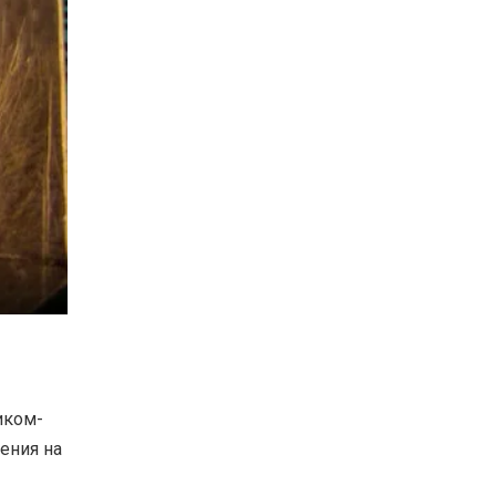
иком-
ения на