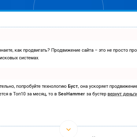
знаете, как продвигать? Продвижение сайта – это не просто пр
исковых системах.
ятельно, попробуйте технологию
Буст
, она ускоряет продвижение
ется в Топ10 за месяц, то в
SeoHammer
за бустер
вернут деньги