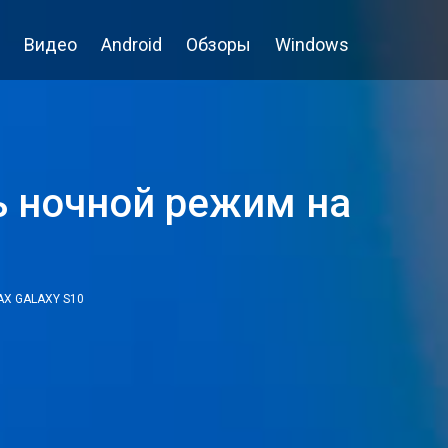
Видео
Android
Обзоры
Windows
ь ночной режим на
Х GALAXY S10