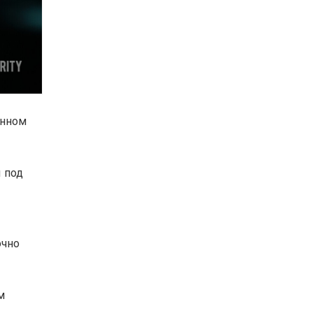
енном
 под
очно
м