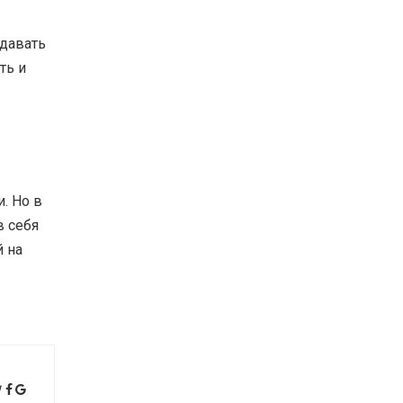
 давать
ть и
. Но в
в себя
й на