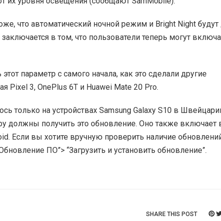
т их уровня освещения (сообщают SamMobile).
же, что автоматический ночной режим и Bright Night будут
заключается в том, что пользователи теперь могут включа
 этот параметр с самого начала, как это сделали другие
Pixel 3, OnePlus 6T и Huawei Mate 20 Pro.
сь только на устройствах Samsung Galaxy S10 в Швейцарии
у должны получить это обновление. Оно также включает 
id. Если вы хотите вручную проверить наличие обновлени
“Обновление ПО”> “Загрузить и установить обновление”.
SHARE THIS POST