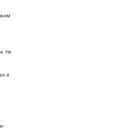
ежим
е. Не
ек и
бы