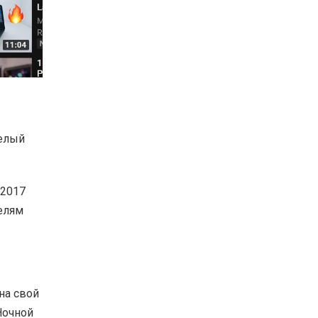
белый
 2017
телям
на свой
Ночной