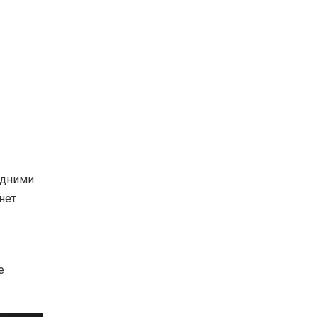
едними
нет
е