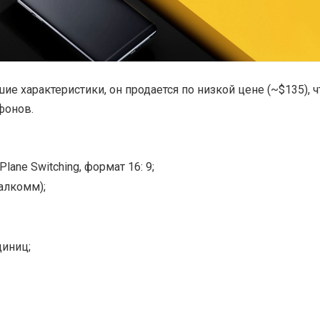
е характеристики, он продается по низкой цене (~$135), ч
фонов.
lane Switching, формат 16: 9;
алкомм);
диниц;