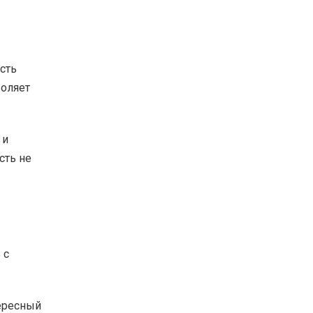
сть
воляет
 и
сть не
 с
тересный