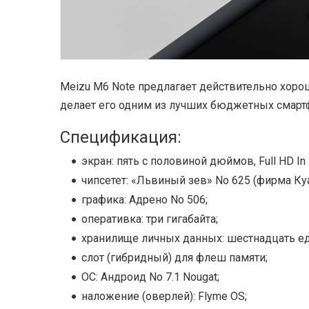
Meizu M6 Note предлагает действительно хороши
делает его одним из лучших бюджетных смарт
Спецификация:
экран: пять с половиной дюймов, Full HD In P
чипсетет: «Львиный зев» No 625 (фирма Ку
графика: Адрено No 506;
оперативка: три гигабайта;
хранилище личных данных: шестнадцать е
слот (гибридный) для флеш памяти;
ОС: Андроид No 7.1 Nougat;
наложение (оверлей): Flyme OS;