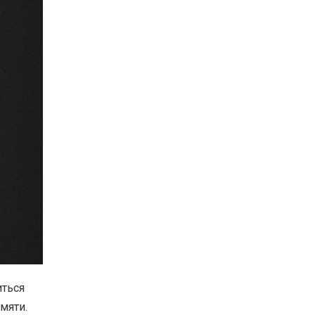
иться
мяти.